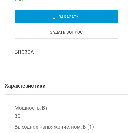
Led д
траиваемые модули питания
ЗАКАЗАТЬ
Led 
ЗАДАТЬ ВОПРОС
/DC преобразователи
наде
БПС30А
/AC инверторы
Димм
/DC преобразователи
Исто
Характеристики
томобильные преобразователи
пряжения
Мощность, Вт
30
Выходное напряжение, ном, В (1)