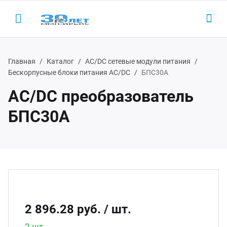
Главная
Каталог
AC/DC сетевые модули питания
Бескорпусные блоки питания AC/DC
БПС30А
AC/DC преобразователь
Назад
Назад
Н
Н
БПС30А
одукция
LED-
AC/D
 (495) 927-1016
ектронные пускорегулирующие
Led 
AC/DC
(800) 350-1016
параты
Led д
Беск
D-драйверы
2 896.28 руб.
/ шт.
Led д
ЭП ООО "ИРБИС-5"
2 шт.