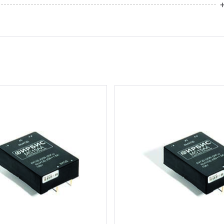
+
6 шт.