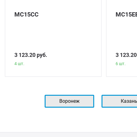
МС15СС
МС15Е
3 123.20 руб.
3 123.20
4 шт.
6 шт.
Воронеж
Казан