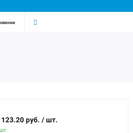
овинки
Н
Н
LED-
AC/D
Led 
AC/DC
Led д
Беск
 123.20 руб.
/ шт.
Led д
шт.