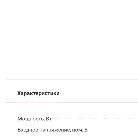
траиваемые модули питания
/DC преобразователи
/AC инверторы
/DC преобразователи
томобильные преобразователи напряжения
Характеристики
Мощность, Вт
Входное напряжение, ном, В