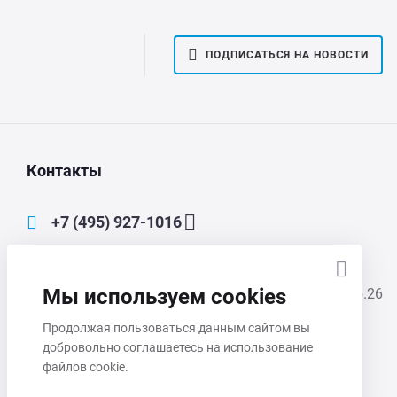
ПОДПИСАТЬСЯ НА НОВОСТИ
Контакты
+7 (495) 927-1016
main@mmp-irbis.ru
Мы используем cookies
111033, Москва, Золоторожский Вал, д. 11, стр.26
Продолжая пользоваться данным сайтом вы
Пн-Чт 8:00 - 17:00
добровольно соглашаетесь на использование
Пт 8:00 - 16:00
файлов cookie.