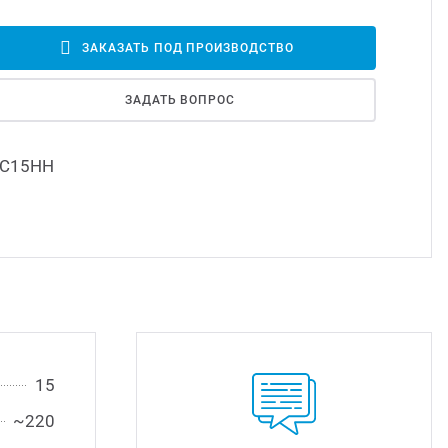
Led д
ЗАКАЗАТЬ ПОД ПРОИЗВОДСТВО
Led 
ЗАДАТЬ ВОПРОС
Димм
С15НН
Исто
15
~220