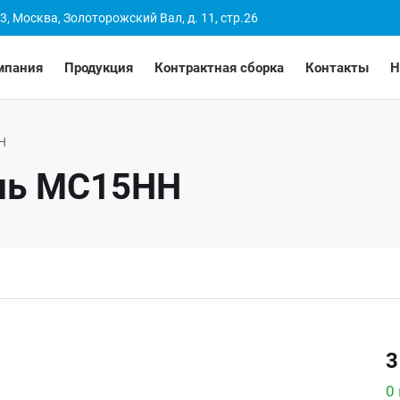
3, Москва, Золоторожский Вал, д. 11, стр.26
мпания
Продукция
Контрактная сборка
Контакты
Н
Н
ль МС15НН
3
0 