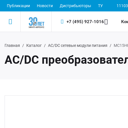
Публикации
Новости
Дистрибьюторы
ТУ
11103
+7 (495) 927-1016
Ко
Главная
Каталог
AC/DC сетевые модули питания
МС15Н
Назад
Назад
AC/DC преобразовате
одукция
 (495) 927-1016
ектронные пускорегулирующие аппараты
(800) 350-1016
D-драйверы
ЭП ООО "ИРБИС-5"