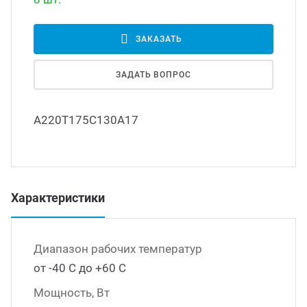
Led д
траиваемые модули питания
ЗАКАЗАТЬ
Led 
ЗАДАТЬ ВОПРОС
/DC преобразователи
наде
А220Т175С130А17
/AC инверторы
Димм
/DC преобразователи
Исто
Характеристики
томобильные преобразователи
пряжения
Диапазон рабочих температур
от -40 С до +60 С
Мощность, Вт