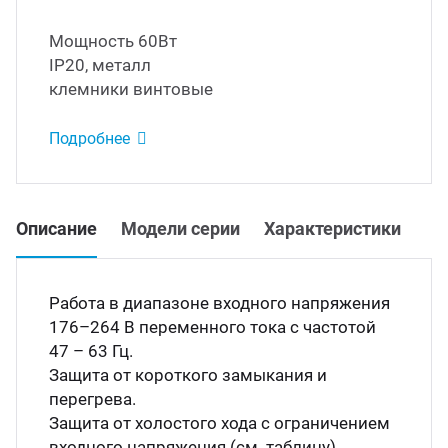
Led д
Мощность 60Вт
траиваемые модули питания
IP20, металл
клемники винтовые
Led 
/DC преобразователи
наде
Подробнее
/AC инверторы
Димм
Описание
Модели серии
Характеристики
/DC преобразователи
Исто
томобильные преобразователи
Работа в диапазоне входного напряжения
пряжения
176–264 В переменного тока с частотой
47 – 63 Гц.
Защита от короткого замыкания и
перегрева.
Защита от холостого хода с ограничением
входного напряжения (см. таблицу),