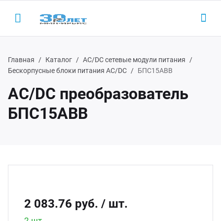
Главная
Каталог
AC/DC сетевые модули питания
Бескорпусные блоки питания AC/DC
БПС15АВВ
AC/DC преобразователь
Назад
Назад
Н
Н
БПС15АВВ
одукция
LED-
AC/D
 (495) 927-1016
ектронные пускорегулирующие
Led 
AC/DC
(800) 350-1016
параты
Led д
Беск
D-драйверы
2 083.76 руб.
/ шт.
Led д
ЭП ООО "ИРБИС-5"
2 шт.