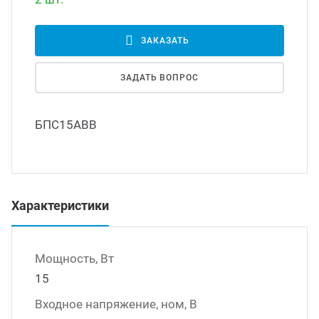
Led д
траиваемые модули питания
ЗАКАЗАТЬ
Led 
ЗАДАТЬ ВОПРОС
/DC преобразователи
наде
БПС15АВВ
/AC инверторы
Димм
/DC преобразователи
Исто
Характеристики
томобильные преобразователи
пряжения
Мощность, Вт
15
Входное напряжение, ном, В