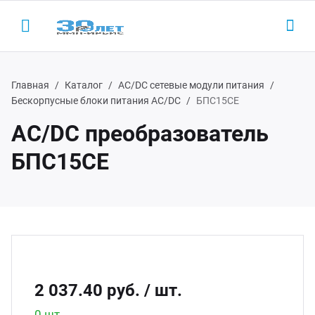
Главная
Каталог
AC/DC сетевые модули питания
Бескорпусные блоки питания AC/DC
БПС15СЕ
AC/DC преобразователь
Назад
Назад
Н
Н
БПС15СЕ
одукция
LED-
AC/D
 (495) 927-1016
ектронные пускорегулирующие
Led 
AC/DC
(800) 350-1016
параты
Led д
Беск
D-драйверы
2 037.40 руб.
/ шт.
Led д
ЭП ООО "ИРБИС-5"
0 шт.