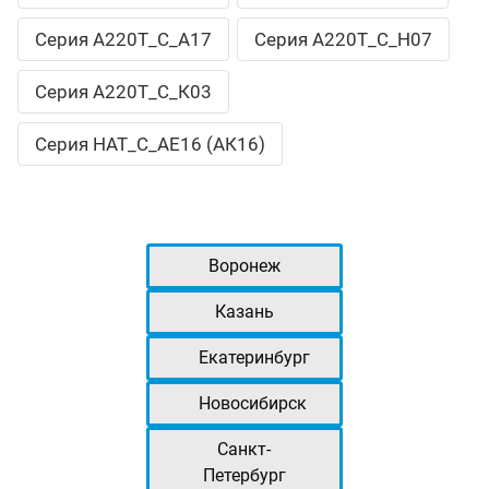
Cерия А220Т_С_А17
Серия А220Т_С_Н07
Серия А220Т_С_К03
Серия НАТ_С_АЕ16 (АК16)
Воронеж
Казань
Екатеринбург
Новосибирск
Санкт-
Петербург