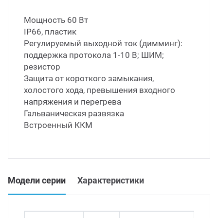
Led д
Мощность 60 Вт
траиваемые модули питания
IP66, пластик
Регулируемый выходной ток (димминг):
Led 
поддержка протокола 1-10 В; ШИМ;
/DC преобразователи
наде
резистор
Защита от короткого замыкания,
/AC инверторы
Димм
холостого хода, превышения входного
напряжения и перегрева
Гальваническая развязка
/DC преобразователи
Исто
Встроенный ККМ
томобильные преобразователи
пряжения
Модели серии
Характеристики