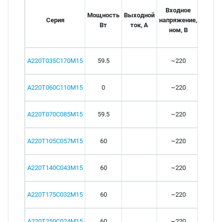
Входное
Выхо
Мощность
Выходной
Серия
напряжение,
напря
Вт
ток, А
ном, В
А220Т035С170М15
59.5
~220
А220Т060С110М15
0
~220
А220Т070С085М15
59.5
~220
А220Т105С057М15
60
~220
А220Т140С043М15
60
~220
А220Т175С032М15
60
~220
А220Т250С024М15
60
~220